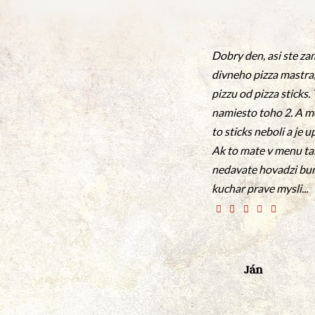
Dobry den, asi ste za
divneho pizza mastra,
pizzu od pizza sticks. 
namiesto toho 2. A mo
to sticks neboli a je 
Ak to mate v menu tak
nedavate hovadzi burg
kuchar prave mysli...
Ján