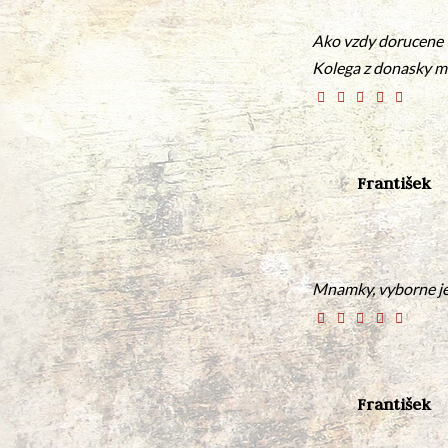
Ako vzdy dorucene v
Kolega z donasky mil
František
Mnamky, vyborne jed
František