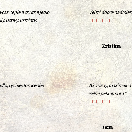
cas, teple a chutne jedlo.
Veľmi dobre nadmier
y, uctivy, usmiaty.
Kristína
lo, rychle dorucenie!
Ako vzdy, maximalna
velmi pekne, ste 1*
Jana