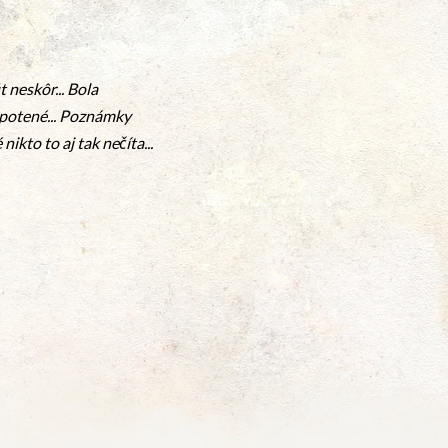
 neskôr... Bola
spotené... Poznámky
ikto to aj tak nečíta...