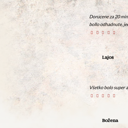
Dorucene za 20 minu
bollo odhadnute, jed
Lajos
Všetko bolo super aj
Božena