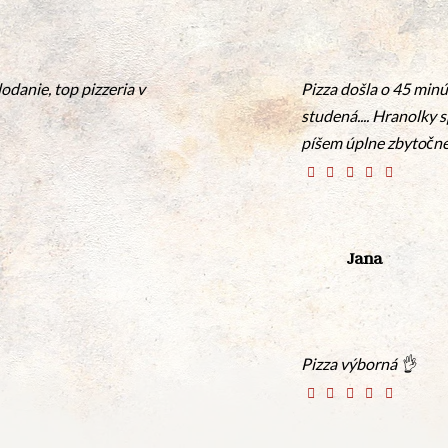
dodanie, top pizzeria v
Pizza došla o 45 minút
studená.... Hranolky 
píšem úplne zbytočné n
Jana
Pizza výborná 👌