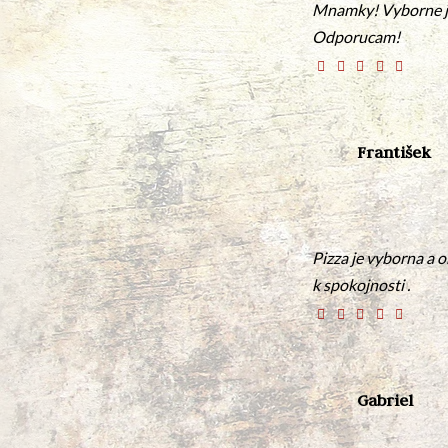
Mnamky! Vyborne je
Odporucam!
František
Pizza je vyborna a 
k spokojnosti .
Gabriel