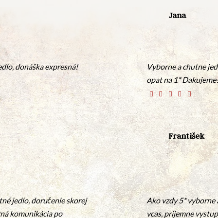
Jana
edlo, donáška expresná!
Vyborne a chutne jed
opat na 1* Dakujeme
František
né jedlo, doručenie skorej
Ako vzdy 5* vyborne a
rná komunikácia po
vcas, prijemne vystup