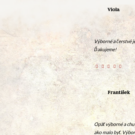
Viola
Výborné a čerstvé j
Ďakujeme!
František
Opäť výborné a chut
ako malo byť. Výbo