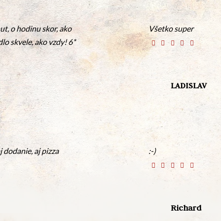
t, o hodinu skor, ako
Všetko super
lo skvele, ako vzdy! 6*
LADISLAV
 dodanie, aj pizza
:-)
Richard