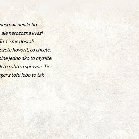
mestnali nejakeho
 ale nerozozna kvazi
To 1. sme dostali
zete hovorit, co chcete,
uplne jedno ako to myslite.
 to robte a spravne. Tiez
er z tofu lebo to tak