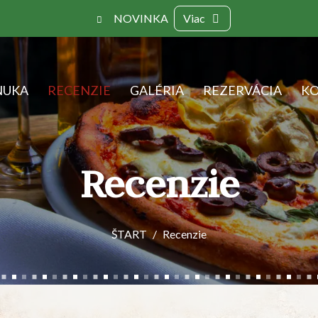
NOVINKA
Viac
NUKA
RECENZIE
GALÉRIA
REZERVÁCIA
K
Recenzie
ŠTART
Recenzie