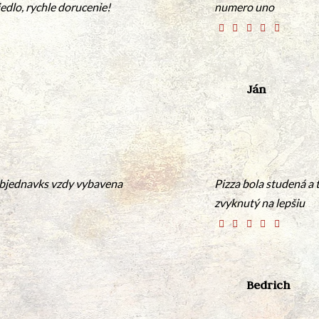
dlo, rychle dorucenie!
numero uno
Ján
objednavks vzdy vybavena
Pizza bola studená a 
zvyknutý na lepšiu
Bedrich