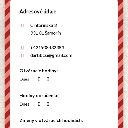
Adresové údaje
Cintorínska 3
931 01 Šamorín
+421908432383
dartibcsi@gmail.com
Otváracie hodiny:
Dnes:
Hodiny doručenia:
Dnes:
Zmeny v otváracích hodinách: